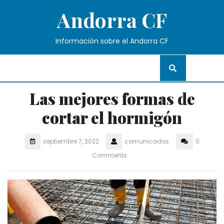
Skip
Andorra CF
to
content
Información sobre el Andorra CF
Las mejores formas de
cortar el hormigón
septiembre 7, 2022
comunicados
0
Comments