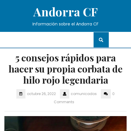
Skip
Andorra CF
to
content
Información sobre el Andorra CF
5 consejos rápidos para
hacer su propia corbata de
hilo rojo legendaria
octubre 26, 2022
comunicados
0
Comments