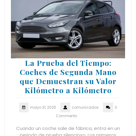
La Prueba del Tiempo:
Coches de Segunda Mano
que Demuestran su Valor
Kilómetro a Kilómetro
mayo 31, 2025
comunicados
0
Comments
Cuando un coche sale de fábrica, entra en un
periodo de prueba silencioso. Los primeros