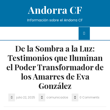
Skip
Andorra CF
to
content
Información sobre el Andorra CF
De la Sombra a la Luz:
Testimonios que Iluminan
el Poder Transformador de
los Amarres de Eva
González
julio 22, 2025
comunicados
0 Comments