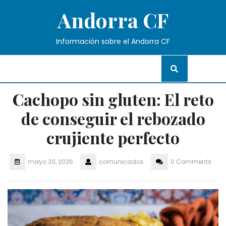
Skip
Andorra CF
to
content
Información sobre el Andorra CF
Cachopo sin gluten: El reto
de conseguir el rebozado
crujiente perfecto
mayo 20, 2026
comunicados
0 Comments