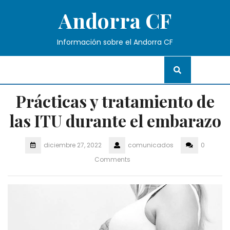
Skip
Andorra CF
to
content
Información sobre el Andorra CF
Prácticas y tratamiento de
las ITU durante el embarazo
diciembre 27, 2022
comunicados
0
Comments