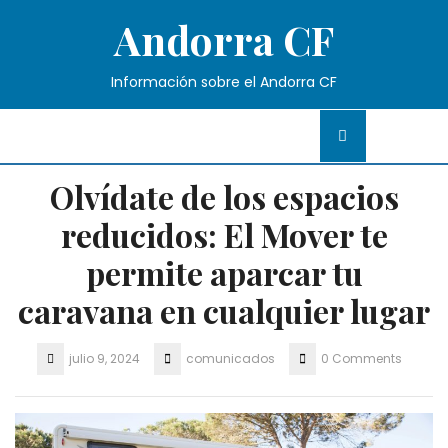
Skip
Andorra CF
to
content
Información sobre el Andorra CF
Olvídate de los espacios
reducidos: El Mover te
permite aparcar tu
caravana en cualquier lugar
julio 9, 2024
comunicados
0 Comments