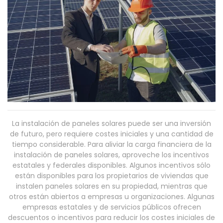
La instalación de paneles solares puede ser una inversión
de futuro, pero requiere costes iniciales y una cantidad de
tiempo considerable. Para aliviar la carga financiera de la
instalación de paneles solares, aproveche los incentivos
estatales y federales disponibles. Algunos incentivos sólo
están disponibles para los propietarios de viviendas que
instalen paneles solares en su propiedad, mientras que
otros están abiertos a empresas u organizaciones. Algunas
empresas estatales y de servicios públicos ofrecen
descuentos o incentivos para reducir los costes iniciales de