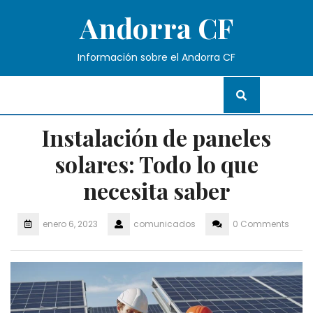
Skip
Andorra CF
to
content
Información sobre el Andorra CF
Instalación de paneles
solares: Todo lo que
necesita saber
enero 6, 2023
comunicados
0 Comments