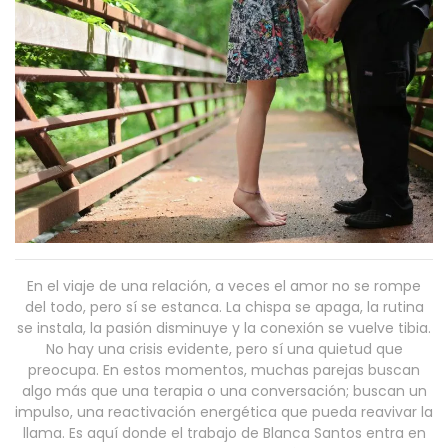
En el viaje de una relación, a veces el amor no se rompe
del todo, pero sí se estanca. La chispa se apaga, la rutina
se instala, la pasión disminuye y la conexión se vuelve tibia.
No hay una crisis evidente, pero sí una quietud que
preocupa. En estos momentos, muchas parejas buscan
algo más que una terapia o una conversación; buscan un
impulso, una reactivación energética que pueda reavivar la
llama. Es aquí donde el trabajo de Blanca Santos entra en