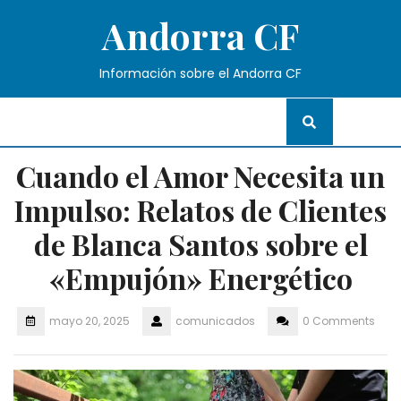
Skip
Andorra CF
to
content
Información sobre el Andorra CF
Cuando el Amor Necesita un
Impulso: Relatos de Clientes
de Blanca Santos sobre el
«Empujón» Energético
mayo 20, 2025
comunicados
0 Comments