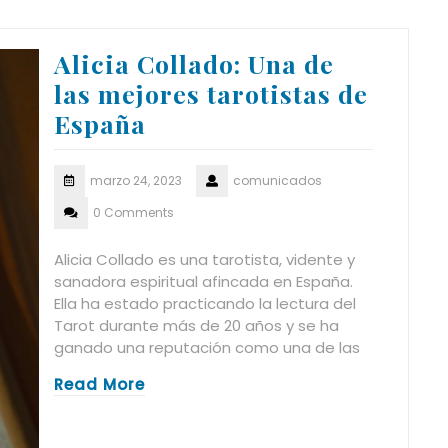
Alicia Collado: Una de
las mejores tarotistas de
España
marzo 24, 2023
comunicados
0 Comments
Alicia Collado es una tarotista, vidente y
sanadora espiritual afincada en España.
Ella ha estado practicando la lectura del
Tarot durante más de 20 años y se ha
ganado una reputación como una de las
Read More